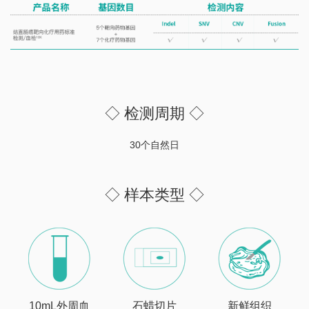
◇ 检测周期 ◇
30个自然日
◇ 样本类型 ◇
10mL外周血
石蜡切片
新鲜组织