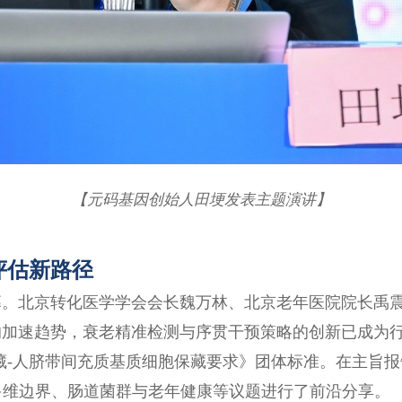
【元码基因创始人田埂发表主题演讲】
评估新路径
幕。北京转化医学学会会长魏万林、北京老年医院院长禹
的加速趋势，衰老精准检测与序贯干预策略的创新已成为
藏-人脐带间充质基质细胞保藏要求》团体标准。在主旨报
多维边界、肠道菌群与老年健康等议题进行了前沿分享。