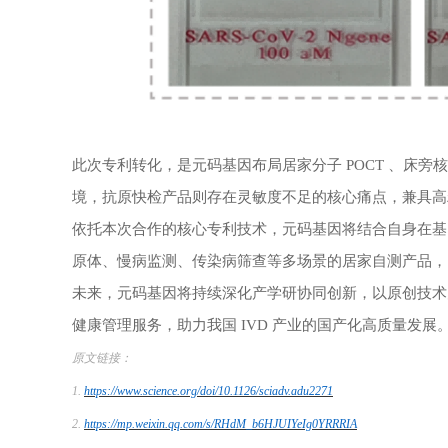
此次专利转化，是元码基因布局居家分子
POCT
、
床旁核
境，抗原快检产品则存在灵敏度不足的核心痛点，兼具高
依托本次合作的核心专利技术，元码基因将结合自身在基
原体、慢病监测、传染病筛查等多场景的居家自测产品，
未来，元码基因将持续深化产学研协同创新，以原创技术
健康管理服务，助力我国
IVD 产业的国产化高质量发展
原文链接：
1.
https://www.science.org/doi/10.1126/sciadv.adu2271
2.
https://mp.weixin.qq.com/s/RHdM_b6HJUIYeIg0YRRRIA