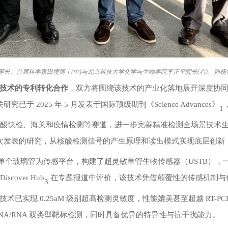
事长、首席科学家田埂博士
(中)与北京科技大学化学与生物学院李正平院长(右)、孙杨
技术的专利转化合作
，双方将围绕该技术的产业化落地展开深度协
研究已于 2025 年 5 月发表于国际顶级期刊《Science Advances》
1
旁核酸快检、海关和疫情检测等赛道，进一步完善精准检测全场景技术
次发表的研究，从核酸检测信号的产生原理和读出模式实现底层创新
单个玻璃管为传感平台，构建了超灵敏单管生物传感器（USTB），一举
cover Hub
在专题报道中评价，该技术凭借颠覆性的传感机制与
3
技术已实现
0.25aM 级别超高检测灵敏度，性能媲美甚至超越 RT-P
NA/RNA 双类型靶标检测，同时具备优异的特异性与抗干扰能力。