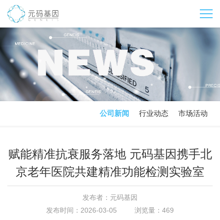
公司新闻
行业动态
市场活动
赋能精准抗衰服务落地 元码基因携手北
京老年医院共建精准功能检测实验室
发布者：元码基因
发布时间：2026-03-05
浏览量：469