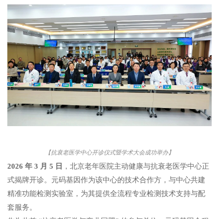
【
抗衰老医学中心开诊仪式暨学术大会成功举办
】
2026 年 3 月 5 日
，北京老年医院主动健康与抗衰老医学中心正
式揭牌开诊。元码基因作为该中心的技术合作方，与中心共建
精准功能检测实验室，为其提供全流程专业检测技术支持与配
套服务。